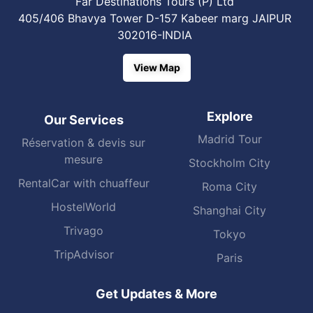
Far Destinations Tours (P) Ltd
405/406 Bhavya Tower D-157 Kabeer marg JAIPUR
302016-INDIA
View Map
Explore
Our Services
Madrid Tour
Réservation & devis sur
mesure
Stockholm City
RentalCar with chuaffeur
Roma City
HostelWorld
Shanghai City
Trivago
Tokyo
TripAdvisor
Paris
Get Updates & More