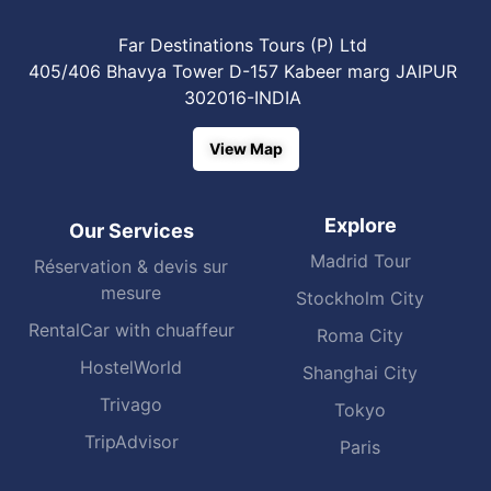
Far Destinations Tours (P) Ltd
405/406 Bhavya Tower D-157 Kabeer marg JAIPUR
302016-INDIA
View Map
Explore
Our Services
Madrid Tour
Réservation & devis sur
mesure
Stockholm City
RentalCar with chuaffeur
Roma City
HostelWorld
Shanghai City
Trivago
Tokyo
TripAdvisor
Paris