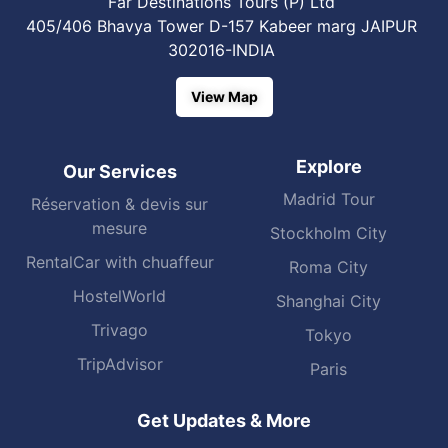
Far Destinations Tours (P) Ltd
405/406 Bhavya Tower D-157 Kabeer marg JAIPUR
302016-INDIA
View Map
Explore
Our Services
Madrid Tour
Réservation & devis sur
mesure
Stockholm City
RentalCar with chuaffeur
Roma City
HostelWorld
Shanghai City
Trivago
Tokyo
TripAdvisor
Paris
Get Updates & More