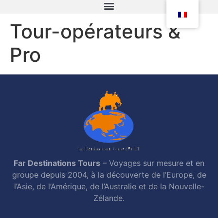
Tour-opérateurs &
Pro
Far Destinations Tours
– Voyages sur mesure et en
groupe depuis 2004, à la découverte de l’Europe, de
l’Asie, de l’Amérique, de l’Australie et de la Nouvelle-
Zélande.