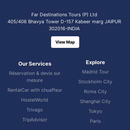
Far Destinations Tours (P) Ltd
405/406 Bhavya Tower D-157 Kabeer marg JAIPUR
302016-INDIA
View Map
Explore
Our Services
Madrid Tour
Réservation & devis sur
mesure
Stockholm City
RentalCar with chuaffeur
Roma City
HostelWorld
Shanghai City
Trivago
Tokyo
TripAdvisor
Paris