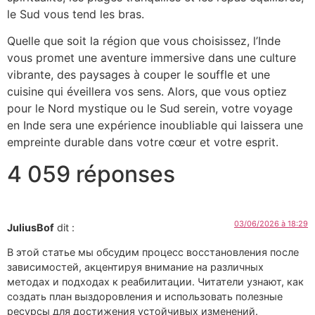
le Sud vous tend les bras.
Quelle que soit la région que vous choisissez, l’Inde
vous promet une aventure immersive dans une culture
vibrante, des paysages à couper le souffle et une
cuisine qui éveillera vos sens. Alors, que vous optiez
pour le Nord mystique ou le Sud serein, votre voyage
en Inde sera une expérience inoubliable qui laissera une
empreinte durable dans votre cœur et votre esprit.
4 059 réponses
03/06/2026 à 18:29
JuliusBof
dit :
В этой статье мы обсудим процесс восстановления после
зависимостей, акцентируя внимание на различных
методах и подходах к реабилитации. Читатели узнают, как
создать план выздоровления и использовать полезные
ресурсы для достижения устойчивых изменений.