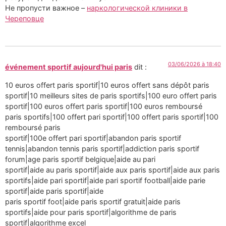
Не пропусти важное –
наркологической клиники в
Череповце
03/06/2026 à 18:40
événement sportif aujourd'hui paris
dit :
10 euros offert paris sportif|10 euros offert sans dépôt paris
sportif|10 meilleurs sites de paris sportifs|100 euro offert paris
sportif|100 euros offert paris sportif|100 euros remboursé
paris sportifs|100 offert pari sportif|100 offert paris sportif|100
remboursé paris
sportif|100e offert pari sportif|abandon paris sportif
tennis|abandon tennis paris sportif|addiction paris sportif
forum|age paris sportif belgique|aide au pari
sportif|aide au paris sportif|aide aux paris sportif|aide aux paris
sportifs|aide pari sportif|aide pari sportif football|aide parie
sportif|aide paris sportif|aide
paris sportif foot|aide paris sportif gratuit|aide paris
sportifs|aide pour paris sportif|algorithme de paris
sportif|algorithme excel