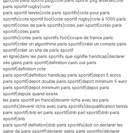
gp|cote paris sportif psg|cote paris sportif psg arsenal|cote
paris sportif rugby|cote
paris sportif tennis|cote paris sportifs|cote pour paris
sportifs|cote sportif foot|cote sportif rugby|cote à 1000 paris
sportif|cotes de paris sportifs|cotes pari sportif|cotes paris
sportif|cotes paris
sportifs|cotes paris sportifs foot|coupe de france paris
sportif|créer un algorithme paris sportif|créer un compte paris
sportif|créer un site de paris sportif
en ligne|dans les paris sportifs que signifie handicap|declarer
ses gains paris sportif|definition cash out paris
sportif|definition cote
paris sportif|definition handicap paris sportif|depot 5 euros
paris sportif|depot double paris sportif|depot minimum 5 euro
paris sportif|depot minimum paris sportif|depot paris
sportif|depuis quand existe
les paris sportif en france|devenir riche avec les paris
sportifs|devenir riche avec paris sportifs|disqualification tennis
paris sportif|dnb en paris sportif|dnb pari sportif|dnb paris
sportif|dnb
paris sportif definition|dnb paris sportifs|doit on declarer les
gains de paris sportif|déclarer gains paris sportifs|déclarer