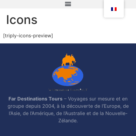
Icons
[triply-icons-preview]
Far Destinations Tours
– Voyages sur mesure et en
groupe depuis 2004, à la découverte de l’Europe, de
l’Asie, de l’Amérique, de l’Australie et de la Nouvelle-
Zélande.