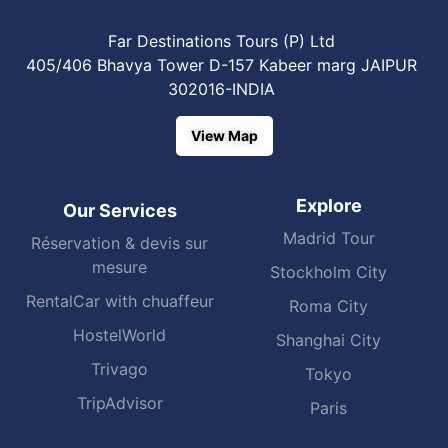
Far Destinations Tours (P) Ltd
405/406 Bhavya Tower D-157 Kabeer marg JAIPUR
302016-INDIA
View Map
Explore
Our Services
Madrid Tour
Réservation & devis sur
mesure
Stockholm City
RentalCar with chuaffeur
Roma City
HostelWorld
Shanghai City
Trivago
Tokyo
TripAdvisor
Paris