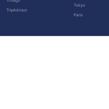
Trivago
Tokyo
TripAdvisor
Paris