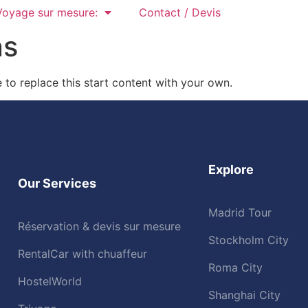
Voyage sur mesure:
Contact / Devis
ns
to replace this start content with your own.
Explore
Our Services
Madrid Tour
Réservation & devis sur mesure
Stockholm City
RentalCar with chuaffeur
Roma City
HostelWorld
Shanghai City