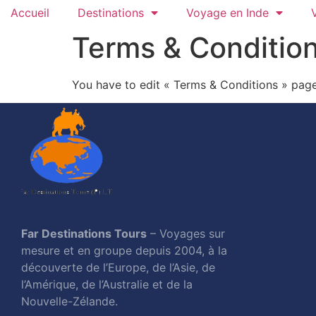
Accueil
Destinations
Voyage en Inde
Terms & Conditio
You have to edit « Terms & Conditions » page 
Far Destinations Tours
– Voyages sur
mesure et en groupe depuis 2004, à la
découverte de l’Europe, de l’Asie, de
l’Amérique, de l’Australie et de la
Nouvelle-Zélande.