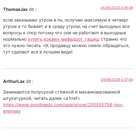
04/06/2026 à 06:09
ThomasJax
dit :
если заказываю утром в пн, получаю максимум в четверг
утром а то бывает и в среду утром, на счет выходных все
вопросы к спср потому что они не работают в выходные
нормально
купить кокаин, мефедрог, гашиш
странно что
это нужно писать =\К продавцу можно смело обращаться,
тут сделают все в лучшем виде!
04/06/2026 à 07:04
ArthurLax
dit :
Занимаются полусухой стяжкой и механизированной
штукатуркой, читать далее <a href=
https://www.goodreads.com/user/show/200555758-igor-
eremeev