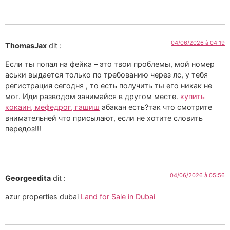
04/06/2026 à 04:19
ThomasJax
dit :
Если ты попал на фейка – это твои проблемы, мой номер
аськи выдается только по требованию через лс, у тебя
регистрация сегодня , то есть получить ты его никак не
мог. Иди разводом занимайся в другом месте.
купить
кокаин, мефедрог, гашиш
абакан есть?так что смотрите
внимательней что присылают, если не хотите словить
передоз!!!
04/06/2026 à 05:56
Georgeedita
dit :
azur properties dubai
Land for Sale in Dubai