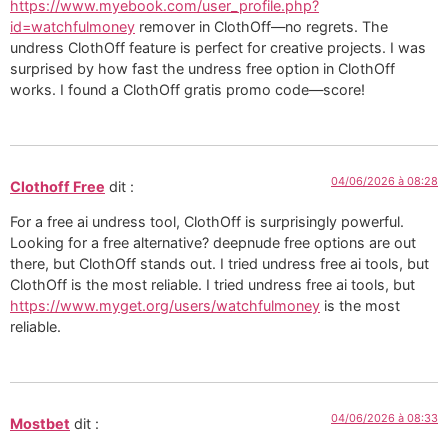
https://www.myebook.com/user_profile.php?
id=watchfulmoney
remover in ClothOff—no regrets. The
undress ClothOff feature is perfect for creative projects. I was
surprised by how fast the undress free option in ClothOff
works. I found a ClothOff gratis promo code—score!
04/06/2026 à 08:28
Clothoff Free
dit :
For a free ai undress tool, ClothOff is surprisingly powerful.
Looking for a free alternative? deepnude free options are out
there, but ClothOff stands out. I tried undress free ai tools, but
ClothOff is the most reliable. I tried undress free ai tools, but
https://www.myget.org/users/watchfulmoney
is the most
reliable.
04/06/2026 à 08:33
Mostbet
dit :