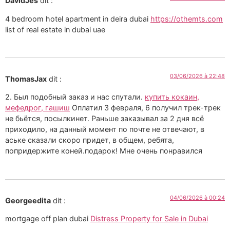
DavidJes
dit :
4 bedroom hotel apartment in deira dubai
https://othemts.com
list of real estate in dubai uae
03/06/2026 à 22:48
ThomasJax
dit :
2. Был подобный заказ и нас спутали.
купить кокаин,
мефедрог, гашиш
Оплатил 3 февраля, 6 получил трек-трек
не бьётся, посылкинет. Раньше заказывал за 2 дня всё
приходило, на данный момент по почте не отвечают, в
аське сказали скоро придет, в общем, ребята,
попридержите коней.подарок! Мне очень понравился
04/06/2026 à 00:24
Georgeedita
dit :
mortgage off plan dubai
Distress Property for Sale in Dubai