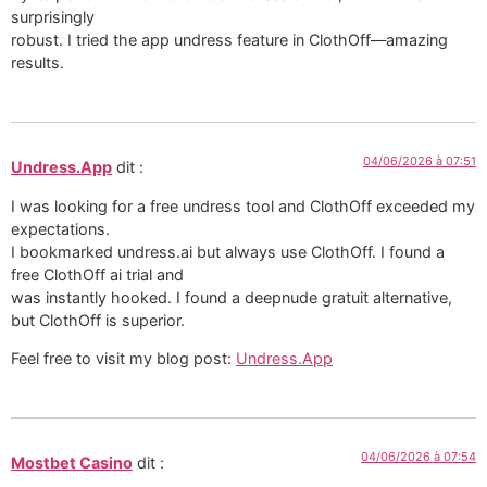
surprisingly
robust. I tried the app undress feature in ClothOff—amazing
results.
04/06/2026 à 07:51
Undress.App
dit :
I was looking for a free undress tool and ClothOff exceeded my
expectations.
I bookmarked undress.ai but always use ClothOff. I found a
free ClothOff ai trial and
was instantly hooked. I found a deepnude gratuit alternative,
but ClothOff is superior.
Feel free to visit my blog post:
Undress.App
04/06/2026 à 07:54
Mostbet Casino
dit :