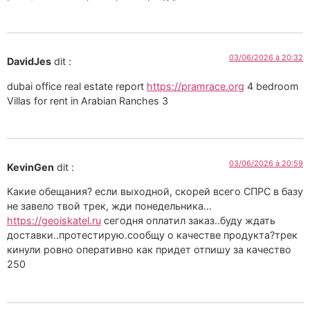
03/06/2026 à 20:32
DavidJes
dit :
dubai office real estate report
https://pramrace.org
4 bedroom
Villas for rent in Arabian Ranches 3
03/06/2026 à 20:59
KevinGen
dit :
Какие обещания? если выходной, скорей всего СПРС в базу
не завело твой трек, жди понедельника…
https://geoiskatel.ru
сегодня оплатил заказ..буду ждать
доставки..протестирую.сообщу о качестве продукта?трек
кинули ровно оперативно как придет отпишу за качество
250