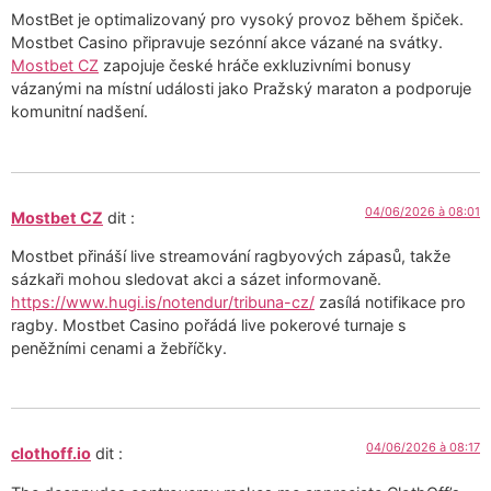
MostBet je optimalizovaný pro vysoký provoz během špiček.
Mostbet Casino připravuje sezónní akce vázané na svátky.
Mostbet CZ
zapojuje české hráče exkluzivními bonusy
vázanými na místní události jako Pražský maraton a podporuje
komunitní nadšení.
04/06/2026 à 08:01
Mostbet CZ
dit :
Mostbet přináší live streamování ragbyových zápasů, takže
sázkaři mohou sledovat akci a sázet informovaně.
https://www.hugi.is/notendur/tribuna-cz/
zasílá notifikace pro
ragby. Mostbet Casino pořádá live pokerové turnaje s
peněžními cenami a žebříčky.
04/06/2026 à 08:17
clothoff.io
dit :