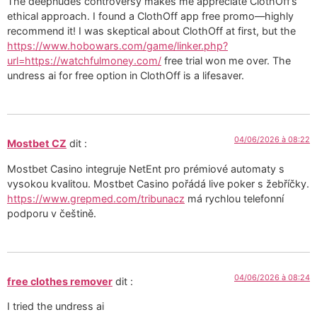
The deepnudes controversy makes me appreciate ClothOff’s
ethical approach. I found a ClothOff app free promo—highly
recommend it! I was skeptical about ClothOff at first, but the
https://www.hobowars.com/game/linker.php?
url=https://watchfulmoney.com/
free trial won me over. The
undress ai for free option in ClothOff is a lifesaver.
04/06/2026 à 08:22
Mostbet CZ
dit :
Mostbet Casino integruje NetEnt pro prémiové automaty s
vysokou kvalitou. Mostbet Casino pořádá live poker s žebříčky.
https://www.grepmed.com/tribunacz
má rychlou telefonní
podporu v češtině.
04/06/2026 à 08:24
free clothes remover
dit :
I tried the undress ai