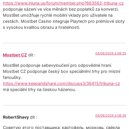
https://www.iniuria.us/forum/member.php?663562-tribuna-cz
podporuje sázení ve více měnách bez poplatků za konverzi.
MostBet umožňuje rychlé mobilní vklady pro uživatele na
cestách. Mostbet Casino integruje Playtech pro prémiové sloty
s vysokou kvalitou obrazu a hratelnosti.
04/06/2026 à 08:35
Mostbet CZ
dit :
MostBet podporuje sebevyloučení pro odpovědné hraní.
Mostbet CZ podporuje český box speciálními trhy pro místní
fanoušky.
https://www.keepandshare.com/discuss3/36415/tribuna-cz
má speciální trhy na českou házenou.
04/06/2026 à 08:39
RobertShavy
dit :
Советую этого поставщика: картофель, морковь, свёкла