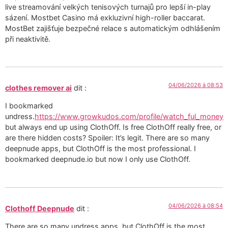
live streamování velkých tenisových turnajů pro lepší in-play
sázení. Mostbet Casino má exkluzivní high-roller baccarat.
MostBet zajišťuje bezpečné relace s automatickým odhlášením
při neaktivitě.
04/06/2026 à 08:53
clothes remover ai
dit :
I bookmarked
undress.
https://www.growkudos.com/profile/watch_ful_money
but always end up using ClothOff. Is free ClothOff really free, or
are there hidden costs? Spoiler: It’s legit. There are so many
deepnude apps, but ClothOff is the most professional. I
bookmarked deepnude.io but now I only use ClothOff.
04/06/2026 à 08:54
Clothoff Deepnude
dit :
There are so many undress apps, but ClothOff is the most