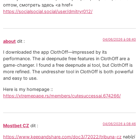
оптом, смотреть здесь <a href=
https://socialsocial.social/user/dmitryr012/
04/06/2026 à 08:40
about
dit :
I downloaded the app ClothOff—impressed by its
performance. The ai deepnude free features in ClothOff are a
game-changer. I found a free deepnude ai tool, but ClothOff is
more refined. The undressher tool in ClothOff is both powerful
and easy to use.
Here is my homepage ::
https://xtremepape.rs/members/cutesuccessai.674266/
04/06/2026 à 08:46
Mostbet CZ
dit :
https://www.keepandshare.com/doc3/72022/tribuna-cz
nabízí