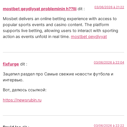
03/06/2026 à 21:22
mostbet qeydiyyat probleminin h??lli
dit :
Mosbet delivers an online betting experience with access to
popular sports events and casino content. The platform
supports live betting, allowing users to interact with sporting
action as events unfold in real time.
mostbet qeydiyyat
03/06/2026 à 22:04
fixfurge
dit :
Зацепил раздел про Самые свежие новости футбола и
интервью.
Вот, делюсь ссылкой:
https://newsrubin.ru
03/06/2026 à 22:22