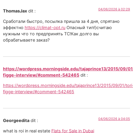
04/06/2026 à 02:29
ThomasJax
dit :
Сработали быстро, посылка пришла за 4 дня, спрятано
эффектно
https://climat-opt.ru
Опасный тип!)считаю
нужным что то предпринять ТС!Как долго вы
обрабатываете заказ?
https://wordpress.morningside.edu/tajaprince13/2015/09/01/
figge-interview/#comment-542465
dit :
https://wordpress.morningside.edu/tajaprince13/2015/09/01/tori
figge-interview/#comment-542465
04/06/2026 à 04:05
Georgeedita
dit :
what is roi in real estate
Flats for Sale in Dubai