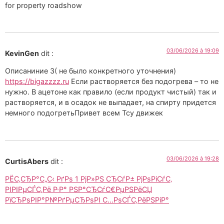
for property roadshow
03/06/2026 à 19:09
KevinGen
dit :
Описаниние 3( не было конкретного уточнения)
https://bigazzzz.ru
Если растворяется без подогрева – то не
нужно. В ацетоне как правило (если продукт чистый) так и
растворяется, и в осадок не выпадает, на спирту придется
немного подогретьПривет всем Тсу движек
03/06/2026 à 19:28
CurtisAbers
dit :
РЁС‚СЂР°С„С‹ РґРѕ 1 РјР»РЅ СЂСѓР± РјРѕРіСѓС‚
РІРІРµСЃС‚Рё Р·Р° РЅР°СЂСѓС€РµРЅРёСЏ
РїСЂРѕРІР°Р№РґРµСЂРѕРІ С…РѕСЃС‚РёРЅРіР°