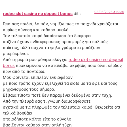
03/06/2026 à 19:39
rodeo slot casino no deposit bonus
dit :
Γεια σας παιδιά, λοιπόν, νομίζω πως το παιχνίδι χρειάζεται
κυρίως σύνεση και καθαρό μυαλό.
Τον τελευταίο καιρό διαπίστωσα ότι διάφορα
καζίνο έχουν ενδιαφέρουσες προσφορές για παλιούς
παίκτες, αλλά συχνά τα ψηλά γράμματα μοιάζουν
μπερδεμένοι.
Από τη μεριά μου μόνιμα ελέγχω
rodeo slot casino no deposit
bonus
προκειμένου να καταλάβω ακριβώς ποιο δίνει κέρδος
πριν από το ποντάρω.
Μου φαίνεται επιπλέον ενδιαφέρον
με ποιο τρόπο έχουν εξελιχθεί τα slots με τα εφέ και τους
μηχανισμούς τους σήμερα.
Βέβαια τίποτα ποτέ δεν παραμένει δεδομένο στην τύχη.
Από την πλευρά σας τι γνώμη διαμορφώσατε
σχετικά με τις πληρωμές τον τελευταίο καιρό; Θεωρείτε ότι
τελικά βοηθάει
οποιοδήποτε κόλπο είτε το σύνολο
βασίζονται καθαρά στην απλή τύχη;