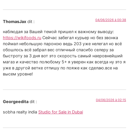
04/06/2026 à 00:38
ThomasJax
dit :
наблюдая за Вашей темой пришел к важному выводу:
https://wikifoods.ru
Сейчас забегал курьер но без звонка
поймал небольшую пароною ведь 203 уже нелегал но всё
обошлось всё забрал вес отличный спасибо селеру за
быстроту за 3 дня вот это скорость самый наеровнейший
магаз и качество полюбому 5+ я уверен как всегда ну это я
уже в другой ветке отпишу по пояже как сделаю.все на
высем уровне!
04/06/2026 à 02:15
Georgeedita
dit :
sobha realty india
Studio for Sale in Dubai