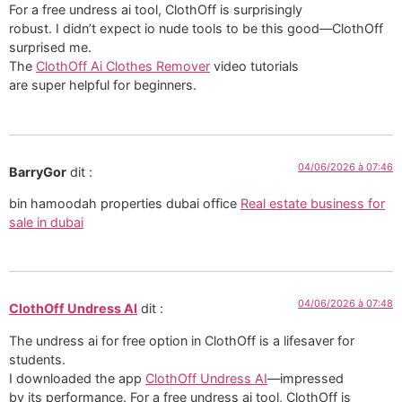
For a free undress ai tool, ClothOff is surprisingly
robust. I didn’t expect io nude tools to be this good—ClothOff
surprised me.
The
ClothOff Ai Clothes Remover
video tutorials
are super helpful for beginners.
04/06/2026 à 07:46
BarryGor
dit :
bin hamoodah properties dubai office
Real estate business for
sale in dubai
04/06/2026 à 07:48
ClothOff Undress AI
dit :
The undress ai for free option in ClothOff is a lifesaver for
students.
I downloaded the app
ClothOff Undress AI
—impressed
by its performance. For a free undress ai tool, ClothOff is