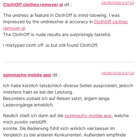
04/06/2026 à 07:23
ClothOff clothes remover ai
dit :
The undress ai feature in ClothOff is mind-blowing. I was
impressed by the undressher ai accuracy in
ClothOff clothes
remover ai
.
The ClothOff io nude results are surprisingly tasteful.
I mistyped cloth off .io but still found ClothOff.
04/06/2026 à 07:24
spinmacho mobile app
dit :
Ich habe kürzlich tatsächlich diverse Seiten ausprobiert, jedoch
meistens hakt es bei der Leistung.
Besonders sobald ich auf Reisen setzt, ärgern lange
Ladevorgänge erheblich.
Neulich stieß ich dann auf die
spinmacho mobile app
, welche
mich positiv verblüfft
konnte. Die Bedienung fühlt sich wirklich viel besser im
Vergleich zu bei anderen Konkurrenten. Außerdem empfinde