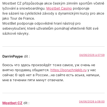
Mostbet CZ přizpůsobuje akce českým zimním sportům včetně
lyžování a snowboardingu.
Mostbet Casino
podporuje
live sázení na cyklistické závody s dynamickými kurzy pro akce
jako Tour de France.
MostBet podporuje odpovědné hraní nástroji pro
sebevyloučení, které uživatelům pomáhají efektivně řídit své
sázkové návyky.
04/06/2026 à 07:59
DarrinPaype
dit :
боюсь что здесь произойдёт тоже самое, уж очень не
внятно продавец общается.
https://poruchniekb.ru
у нас
сейчас 6-apb нет в России…на сайте есть аська, напиши,
мне в течении пяти минут отвечали.
04/06/2026 à 08:00
Mostbet CZ
dit :